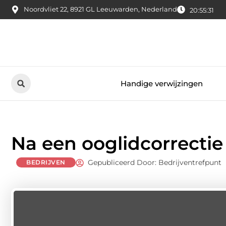
Noordvliet 22, 8921 GL Leeuwarden, Nederland
20:55:32
Handige verwijzingen
Na een ooglidcorrectie
Gepubliceerd Door: Bedrijventrefpunt
BEDRIJVEN