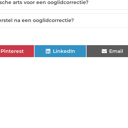
sche arts voor een ooglidcorrectie?
erstel na een ooglidcorrectie?
Pinterest
LinkedIn
Email