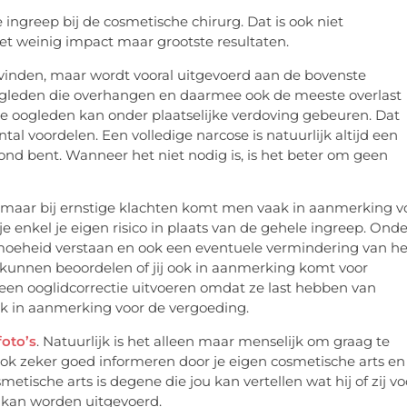
ingreep bij de cosmetische chirurg. Dat is ook niet
met weinig impact maar grootste resultaten.
svinden, maar wordt vooral uitgevoerd aan de bovenste
oogleden die overhangen en daarmee ook de meeste overlast
te oogleden kan onder plaatselijke verdoving gebeuren. Dat
al voordelen. Een volledige narcose is natuurlijk altijd een
zond bent. Wanneer het niet nodig is, is het beter om geen
, maar bij ernstige klachten komt men vaak in aanmerking v
je enkel je eigen risico in plaats van de gehele ingreep. Onde
moeheid verstaan en ook een eventuele vermindering van he
 kunnen beoordelen of jij ook in aanmerking komt voor
een ooglidcorrectie uitvoeren omdat ze last hebben van
 in aanmerking voor de vergoeding.
foto’s
. Natuurlijk is het alleen maar menselijk om graag te
 ook zeker goed informeren door je eigen cosmetische arts en
metische arts is degene die jou kan vertellen wat hij of zij vo
e kan worden uitgevoerd.