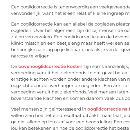
Een ooglidcorrectie is tegenwoordig een veelgevraagde 
verwonderlijk, want het is een relatief kleine ingreep 
Een ooglidcorrectie kan aan allebei de oogleden plaat
oogleden. Over het algemeen zijn dit bij mensen de 
zullen veroorzaken. Een ooglidcorrectie aan de bovens
klinkt misschien een beetje eng maar heeft wel een aant
behoorlijke aanslag op je lichaam, ook als je verder ge
narcose te krijgen.
De
bovenooglidcorrectie kosten
zijn soms aanzienlijk
vergoeding vanuit het ziekenfonds. In dat geval betaal 
ernstige klachten worden onder andere klachten van 
oogzicht door de overhangende oogleden. Een arts zal
vergoeding vanuit het ziekenfonds. Veel mensen laten 
bovenstaande klachten en komen daarom vaak dus ook
Veel mensen zijn geïnteresseerd in
ooglidcorrectie na 
willen zien hoe het eindresultaat uitpakt, maar laat je
ga niet alleen op foto’s af voor een beoordeling. Een cos
jou kan betekenen en hoe de ooglidcorrectie het best