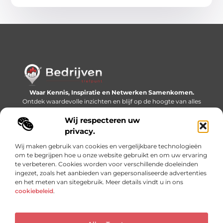
Waar Kennis, Inspiratie en Netwerken Samenkomen.
Ontdek waardevolle inzichten en blijf op de hoogte van alles
wat er speelt in de wereld.
Wij respecteren uw
Bericht categorie
privacy.
Wij maken gebruik van cookies en vergelijkbare technologieën
om te begrijpen hoe u onze website gebruikt en om uw ervaring
te verbeteren. Cookies worden voor verschillende doeleinden
Onze informatie
ingezet, zoals het aanbieden van gepersonaliseerde advertenties
en het meten van sitegebruik. Meer details vindt u in ons
Linkjes kopen: slimme SEO-tactiek of recept voor problemen?
Geld online verdienen: mythe, bijverdienste of nieuwe werkelijkheid?
cookiebeleid
.