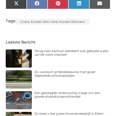
X
Facebook
Pinterest
LinkedIn
Email
(Twitter)
Tags:
Cosrx
,
Korean Skin Care
,
Korean Skincare
Laatste Bericht
Terug naar kantoor betekent ook gekoeld water
op het werk checken
Zo voorkom je fietsblessures met goed
afgestelde schoenplaatjes
Een geslaagde verbouwing vraagt om een
goede stukadoorgroothandel
Zo kiest u het juiste hoveniersbedrijf in Etten-