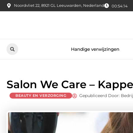
Noordvliet 22, 8921 GL Leeuwarden, Nederland
00:54:15
Handige verwijzingen
Salon We Care – Kappe
Gepubliceerd Door: Bedri
BEAUTY EN VERZORGING