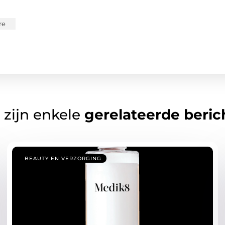
re
 zijn enkele
gerelateerde beric
BEAUTY EN VERZORGING