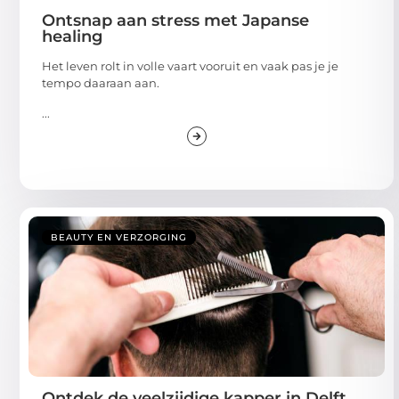
Ontsnap aan stress met Japanse
healing
Het leven rolt in volle vaart vooruit en vaak pas je je
tempo daaraan aan.
...
BEAUTY EN VERZORGING
Ontdek de veelzijdige kapper in Delft