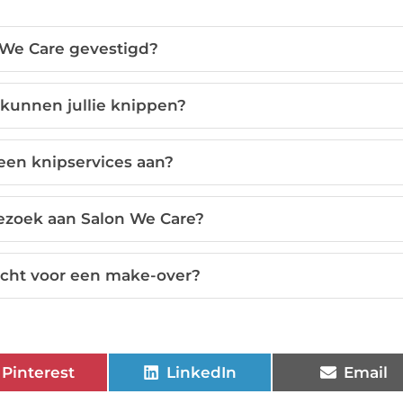
 We Care gevestigd?
kunnen jullie knippen?
leen knipservices aan?
ezoek aan Salon We Care?
erecht voor een make-over?
Pinterest
LinkedIn
Email