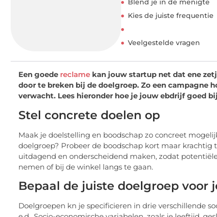
Blend je in de menigte
Kies de juiste frequentie
Veelgestelde vragen
Een goede
reclame
kan jouw startup net dat ene zet
door te breken bij de doelgroep. Zo een campagne hoef
verwacht. Lees hieronder hoe je jouw ebdrijf goed bi
Stel concrete doelen op
Maak je doelstelling en boodschap zo concreet mogelij
doelgroep? Probeer de boodschap kort maar krachtig te
uitdagend en onderscheidend maken, zodat potentiële 
nemen of bij de winkel langs te gaan.
Bepaal de juiste doelgroep voor
Doelgroepen kn je specificieren in drie verschillende s
e.d., Socio-economische variabelen, zoals je leeftijd, 