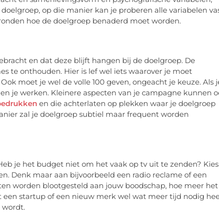
e doelgroep, op die manier kan je proberen alle variabelen va
orgronden hoe de doelgroep benaderd moet worden.
bracht en dat deze blijft hangen bij de doelgroep. De
 te onthouden. Hier is lef wel iets waarover je moet
k moet je wel de volle 100 geven, ongeacht je keuze. Als j
egen je werken. Kleinere aspecten van je campagne kunnen 
bedrukken
en die achterlaten op plekken waar je doelgroep
anier zal je doelgroep subtiel maar frequent worden
Heb je het budget niet om het vaak op tv uit te zenden? Kies
n. Denk maar aan bijvoorbeeld een radio reclame of een
ten worden blootgesteld aan jouw boodschap, hoe meer het
t een startup of een nieuw merk wel wat meer tijd nodig hee
 wordt.