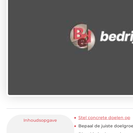
Stel concrete doelen op
Inhoudsopgave
Bepaal de juiste doelgr