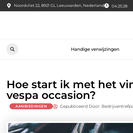
Noordvliet 22, 8921 GL Leeuwarden, Nederland
04:25:29
Handige verwijzingen
Hoe start ik met het v
vespa occasion?
Gepubliceerd Door: Bedrijventrefp
AANBIEDINGEN