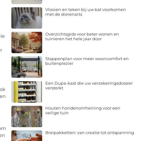
Vlooien en teken bij uw kat voorkomen
met de dierenarts
Overzichtsgids voor beter wonen en
ale
tuinieren het hele jaar door
r
Stappenplan voor meer wooncomfort en
buitenplezier
Een Dupa-kast die uw verzekeringsdossier
versterkt
ook
gen
Houten hondenomheining voor een
veilige tuin
 om
Breipakketten: van creatie tot ontspanning
den