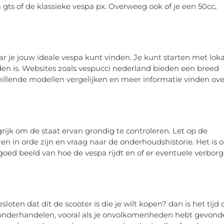
 gts of de klassieke vespa px. Overweeg ook of je een 50cc,
ar je jouw ideale vespa kunt vinden. Je kunt starten met lok
nden is. Websites zoals vespucci nederland bieden een breed
hillende modellen vergelijken en meer informatie vinden ove
rijk om de staat ervan grondig te controleren. Let op de
ren in orde zijn en vraag naar de onderhoudshistorie. Het is 
 goed beeld van hoe de vespa rijdt en of er eventuele verbor
loten dat dit de scooter is die je wilt kopen? dan is het tijd
 onderhandelen, vooral als je onvolkomenheden hebt gevon