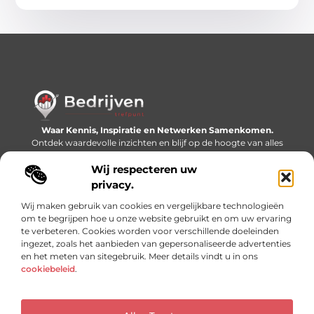
Waar Kennis, Inspiratie en Netwerken Samenkomen.
Ontdek waardevolle inzichten en blijf op de hoogte van alles
wat er speelt in de wereld.
Wij respecteren uw
Bericht categorie
privacy.
Wij maken gebruik van cookies en vergelijkbare technologieën
om te begrijpen hoe u onze website gebruikt en om uw ervaring
te verbeteren. Cookies worden voor verschillende doeleinden
Onze informatie
ingezet, zoals het aanbieden van gepersonaliseerde advertenties
en het meten van sitegebruik. Meer details vindt u in ons
Linkjes kopen: slimme SEO-tactiek of recept voor problemen?
Geld online verdienen: mythe, bijverdienste of nieuwe werkelijkheid?
cookiebeleid
.